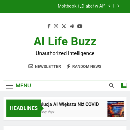
Skip
World Models: Rewolucja Yanna LeCuna
to
content
JEPA: Joint Embedding Predictive Architecture
Rewolucja AI Większa Niż COVID
AI Life Buzz
Moltbook i „Diabeł w AI”
Unauthorized Intelligence
World Models: Rewolucja Yanna LeCuna
NEWSLETTER
RANDOM NEWS
JEPA: Joint Embedding Predictive Architecture
MENU
Rewolucja AI Większa Niż COVID
Molt
HEADLINES
6 Miesięcy Ago
6 Mie