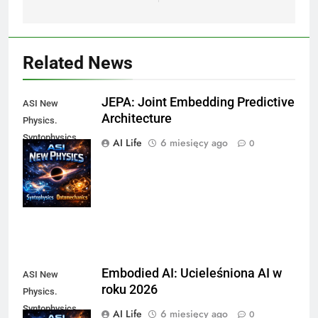
Related News
JEPA: Joint Embedding Predictive
ASI New
Architecture
Physics.
Syntophysics
AI Life
6 miesięcy ago
0
and
Ontomechanics.
Martin Novak
Embodied AI: Ucieleśniona AI w
ASI New
roku 2026
Physics.
Syntophysics
AI Life
6 miesięcy ago
0