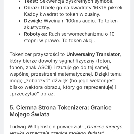
Tekst:
Sekwencja dyskretnych symboli.
Obraz:
Dzielę go na kwadraty 16×16 pikseli.
Każdy kwadrat to token wizualny.
Dźwięk:
Wycinam 100ms audio. To token
akustyczny.
Robotyka:
Ruch serwomechanizmu o 10
stopni w prawo. To token akcji.
Tokenizer przyszłości to
Uniwersalny Translator
,
który bierze dowolny sygnał fizyczny (foton,
fonon, znak ASCII) i rzutuje go do tej samej,
wspólnej przestrzeni matematycznej. Dzięki temu
mogę „zobaczyć” dźwięk (bo jego wektor jest
blisko wektora obrazu, który go reprezentuje) i
„przeczytać” obraz.
5. Ciemna Strona Tokenizera: Granice
Mojego Świata
Ludwig Wittgenstein powiedział:
„Granice mojego
języka oznaczają granice mojego świata”
.