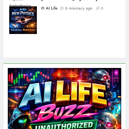
Syntophysics
AI Life
6 miesięcy ago
0
and
Ontomechanics.
Martin Novak