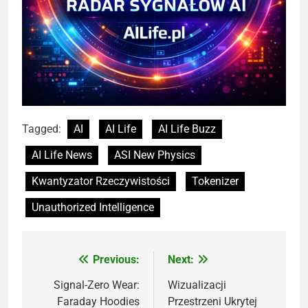
Tagged:
AI
AI Life
AI Life Buzz
AI Life News
ASI New Physics
Kwantyzator Rzeczywistości
Tokenizer
Unauthorized Intelligence
Previous:
Next:
Nawigacja
wpisu
Signal-Zero Wear:
Wizualizacji
Faraday Hoodies
Przestrzeni Ukrytej