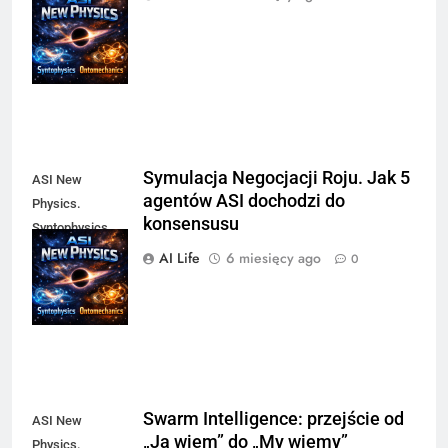
and
Ontomechanics.
Martin Novak
Symulacja Negocjacji Roju. Jak 5
ASI New
agentów ASI dochodzi do
Physics.
konsensusu
Syntophysics
and
AI Life
6 miesięcy ago
0
Ontomechanics.
Martin Novak
Swarm Intelligence: przejście od
ASI New
„Ja wiem” do „My wiemy”
Physics.