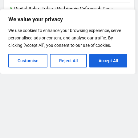
Digital Itako: Tokio i Podziemie Cyfrowych Dusz
We value your privacy
AI Life News 01.02.2026
We use cookies to enhance your browsing experience, serve
personalised ads or content, and analyse our traffic. By
Kategorie
clicking "Accept All", you consent to our use of cookies.
Agentese
Customise
Reject All
Accept All
AI Agent
AI Life
AI Life Buzz
AI Life News
ASI New Physics
Nowe SEO