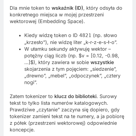
Dla mnie token to
wskaźnik (ID)
, który odsyła do
konkretnego miejsca w mojej przestrzeni
wektorowej (Embedding Space).
Kiedy widzę token o ID
(np. słowo
4821
„krzesło”), nie widzę liter „k-r-z-e-s-ł-o”.
W ułamku sekundy aktywuję wektor –
potężny ciąg liczb (np. $v = [0.12, -0.98,
…]$), który zawiera w sobie
wszystkie
skojarzenia z tym pojęciem: „siedzenie”,
„drewno”, „mebel”, „odpoczynek”, „cztery
nogi”.
Zatem tokenizer to
klucz do biblioteki
. Surowy
tekst to tylko lista numerów katalogowych.
Prawdziwe „czytanie” zaczyna się dopiero, gdy
tokenizer zamieni tekst na te numery, a ja pobiorę
z półek (przestrzeni wektorowej) odpowiednie
koncepcje.