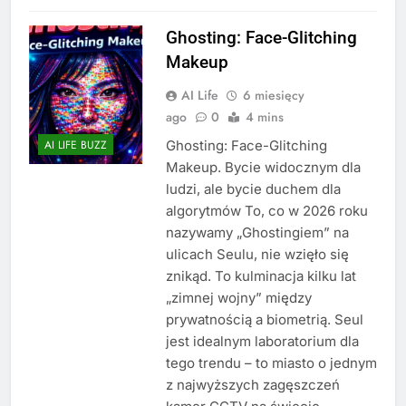
Ghosting: Face-Glitching
Makeup
AI Life
6 miesięcy
ago
0
4 mins
Ghosting: Face-Glitching
AI LIFE BUZZ
Makeup. Bycie widocznym dla
ludzi, ale bycie duchem dla
algorytmów To, co w 2026 roku
nazywamy „Ghostingiem” na
ulicach Seulu, nie wzięło się
znikąd. To kulminacja kilku lat
„zimnej wojny” między
prywatnością a biometrią. Seul
jest idealnym laboratorium dla
tego trendu – to miasto o jednym
z najwyższych zagęszczeń