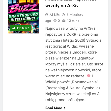
wrzuty na ArXiv
AI Life
6 miesięcy
ago
0
12 mins
Najnowsze wrzuty na ArXiv i
AI LIFE BUZZ
repozytoria CoRR (z przełomu
stycznia i lutego 2026) Sytuacja
jest gorąca! Widać wyraźne
przesunięcie z „modeli, które
piszą wiersze” na „agentów,
którzy myślą i działają”. Oto skrót
najważniejszych nowości, które
warto mieć na radarze:
1.
Wielki powrót „Rozumowania”
(Reasoning & Neuro-Symbolic)
Największy szum w sekcji cs.AI
robią prace próbujące…
Read More