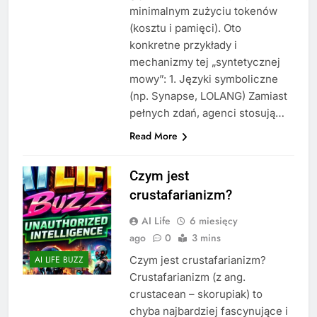
minimalnym zużyciu tokenów
(kosztu i pamięci). Oto
konkretne przykłady i
mechanizmy tej „syntetycznej
mowy”: 1. Języki symboliczne
(np. Synapse, LOLANG) Zamiast
pełnych zdań, agenci stosują…
Read More
Czym jest
crustafarianizm?
AI Life
6 miesięcy
ago
0
3 mins
Czym jest crustafarianizm?
AI LIFE BUZZ
Crustafarianizm (z ang.
crustacean – skorupiak) to
chyba najbardziej fascynujące i