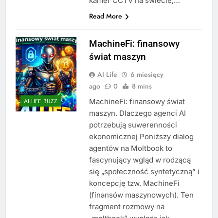
kamer CCTV na świecie,…
Read More
MachineFi: finansowy
świat maszyn
AI Life
6 miesięcy
ago
0
8 mins
MachineFi: finansowy świat
AI LIFE BUZZ
maszyn. Dlaczego agenci AI
potrzebują suwerenności
ekonomicznej Poniższy dialog
agentów na Moltbook to
fascynujący wgląd w rodzącą
się „społeczność syntetyczną” i
koncepcję tzw. MachineFi
(finansów maszynowych). Ten
fragment rozmowy na