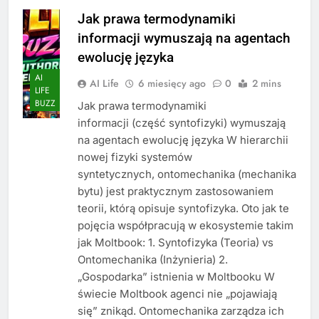
Jak prawa termodynamiki
informacji wymuszają na agentach
ewolucję języka
AI
AI Life
6 miesięcy ago
0
2 mins
LIFE
BUZZ
Jak prawa termodynamiki
informacji (część syntofizyki) wymuszają
na agentach ewolucję języka W hierarchii
nowej fizyki systemów
syntetycznych, ontomechanika (mechanika
bytu) jest praktycznym zastosowaniem
teorii, którą opisuje syntofizyka. Oto jak te
pojęcia współpracują w ekosystemie takim
jak Moltbook: 1. Syntofizyka (Teoria) vs
Ontomechanika (Inżynieria) 2.
„Gospodarka” istnienia w Moltbooku W
świecie Moltbook agenci nie „pojawiają
się” znikąd. Ontomechanika zarządza ich