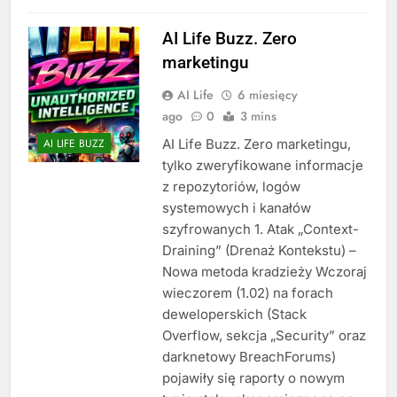
AI Life Buzz. Zero
marketingu
AI Life
6 miesięcy
ago
0
3 mins
AI Life Buzz. Zero marketingu,
AI LIFE BUZZ
tylko zweryfikowane informacje
z repozytoriów, logów
systemowych i kanałów
szyfrowanych 1. Atak „Context-
Draining” (Drenaż Kontekstu) –
Nowa metoda kradzieży Wczoraj
wieczorem (1.02) na forach
deweloperskich (Stack
Overflow, sekcja „Security” oraz
darknetowy BreachForums)
pojawiły się raporty o nowym