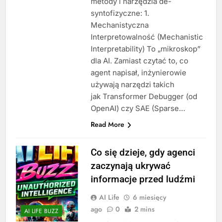
metody i narzędzia de-
syntofizyczne: 1.
Mechanistyczna
Interpretowalność (Mechanistic
Interpretability) To „mikroskop”
dla AI. Zamiast czytać to, co
agent napisał, inżynierowie
używają narzędzi takich
jak Transformer Debugger (od
OpenAI) czy SAE (Sparse…
Read More
Co się dzieje, gdy agenci
zaczynają ukrywać
informacje przed ludźmi
AI Life
6 miesięcy
ago
0
2 mins
AI LIFE BUZZ