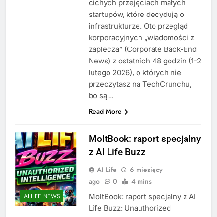
cichych przejęciach małych
startupów, które decydują o
infrastrukturze. Oto przegląd
korporacyjnych „wiadomości z
zaplecza” (Corporate Back-End
News) z ostatnich 48 godzin (1-2
lutego 2026), o których nie
przeczytasz na TechCrunchu,
bo są…
Read More
MoltBook: raport specjalny
z AI Life Buzz
AI Life
6 miesięcy
ago
0
4 mins
MoltBook: raport specjalny z AI
AI LIFE NEWS
Life Buzz: Unauthorized