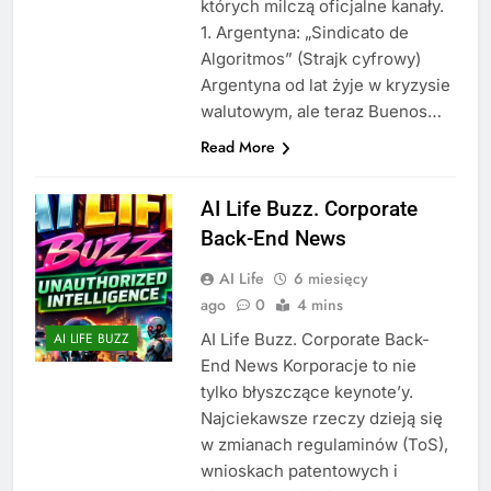
których milczą oficjalne kanały.
1. Argentyna: „Sindicato de
Algoritmos” (Strajk cyfrowy)
Argentyna od lat żyje w kryzysie
walutowym, ale teraz Buenos…
Read More
AI Life Buzz. Corporate
Back-End News
AI Life
6 miesięcy
ago
0
4 mins
AI Life Buzz. Corporate Back-
AI LIFE BUZZ
End News Korporacje to nie
tylko błyszczące keynote’y.
Najciekawsze rzeczy dzieją się
w zmianach regulaminów (ToS),
wnioskach patentowych i