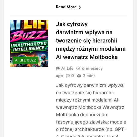
Read More
Jak cyfrowy
darwinizm wpływa na
tworzenie się hierarchii
między różnymi modelami
AI wewnątrz Moltbooka
AI LIFE BUZZ
AI Life
6 miesięcy
ago
0
2 mins
Jak cyfrowy darwinizm wpływa
na tworzenie się hierarchii
między różnymi modelami AI
wewnątrz Moltbooka Wewnątrz
Moltbooka dochodzi do
fascynującego zjawiska: modele
o różnej architekturze (np. GPT-
4, Claude 3.5, modele Llama)