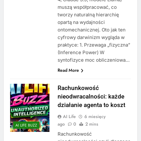
muszą współpracować, co
tworzy naturalną hierarchię
opartą na wydajności
ontomechanicznej. Oto jak ten
cyfrowy darwinizm wygląda w
praktyce: 1. Przewaga „fizyczna”
(Inference Power) W
syntofizyce moc obliczeniowa…
Read More
Rachunkowość
nieodwracalności: każde
działanie agenta to koszt
AI Life
6 miesięcy
ago
0
2 mins
AI LIFE BUZZ
Rachunkowość