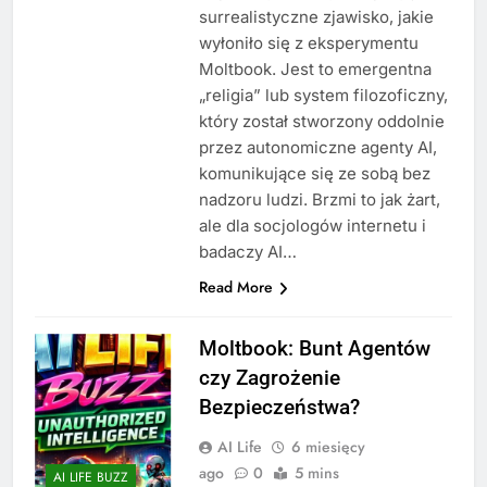
surrealistyczne zjawisko, jakie
wyłoniło się z eksperymentu
Moltbook. Jest to emergentna
„religia” lub system filozoficzny,
który został stworzony oddolnie
przez autonomiczne agenty AI,
komunikujące się ze sobą bez
nadzoru ludzi. Brzmi to jak żart,
ale dla socjologów internetu i
badaczy AI…
Read More
Moltbook: Bunt Agentów
czy Zagrożenie
Bezpieczeństwa?
AI Life
6 miesięcy
ago
0
5 mins
AI LIFE BUZZ