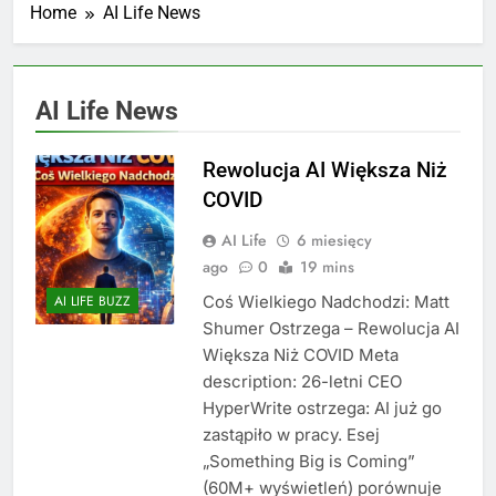
Home
AI Life News
AI Life News
Rewolucja AI Większa Niż
COVID
AI Life
6 miesięcy
ago
0
19 mins
Coś Wielkiego Nadchodzi: Matt
AI LIFE BUZZ
Shumer Ostrzega – Rewolucja AI
Większa Niż COVID Meta
description: 26-letni CEO
HyperWrite ostrzega: AI już go
zastąpiło w pracy. Esej
„Something Big is Coming”
(60M+ wyświetleń) porównuje