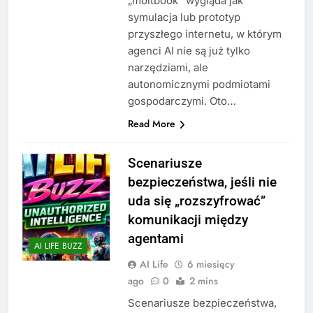
„moltbook” wygląda jak
symulacja lub prototyp
przyszłego internetu, w którym
agenci AI nie są już tylko
narzędziami, ale
autonomicznymi podmiotami
gospodarczymi. Oto…
Read More
Scenariusze
bezpieczeństwa, jeśli nie
uda się „rozszyfrować”
komunikacji między
agentami
AI LIFE BUZZ
AI Life
6 miesięcy
ago
0
2 mins
Scenariusze bezpieczeństwa,