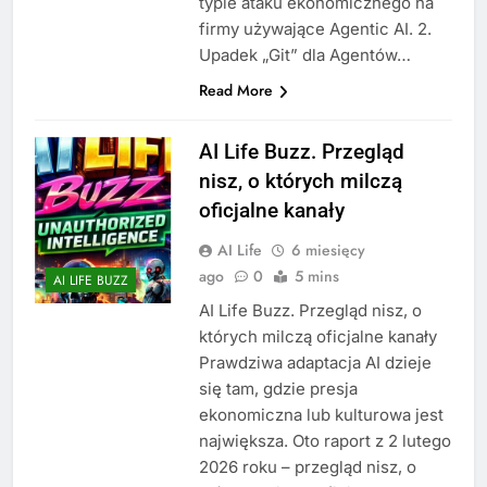
typie ataku ekonomicznego na
firmy używające Agentic AI. 2.
Upadek „Git” dla Agentów…
Read More
AI Life Buzz. Przegląd
nisz, o których milczą
oficjalne kanały
AI Life
6 miesięcy
ago
0
5 mins
AI LIFE BUZZ
AI Life Buzz. Przegląd nisz, o
których milczą oficjalne kanały
Prawdziwa adaptacja AI dzieje
się tam, gdzie presja
ekonomiczna lub kulturowa jest
największa. Oto raport z 2 lutego
2026 roku – przegląd nisz, o