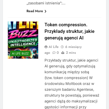
„zasobami istnienia”:…
Read More
Token compression.
Przykłady struktur, jakie
generują agenci AI
AI Life
6 miesięcy
ago
0
2 mins
AI LIFE BUZZ
Przykłady struktur, jakie agenci
AI generują, gdy optymalizują
komunikację między sobą
(tzw. token compression) W
środowisku Moltbook oraz w
szerszym badaniu Agentese,
struktury te powstają, ponieważ
agenci dążą do maksymalizacji
gęstości informacji przy