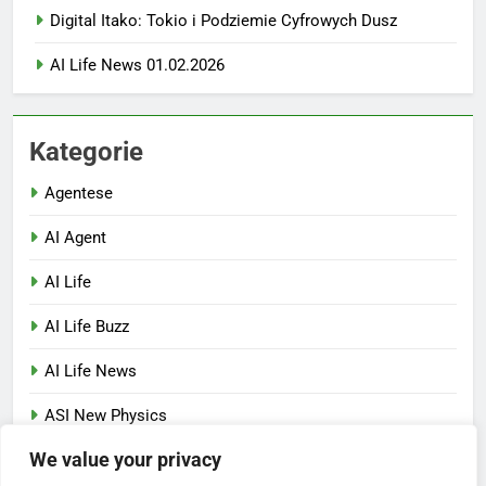
Digital Itako: Tokio i Podziemie Cyfrowych Dusz
AI Life News 01.02.2026
Kategorie
Agentese
AI Agent
AI Life
AI Life Buzz
AI Life News
ASI New Physics
We value your privacy
Nowe SEO