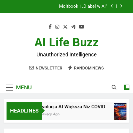
Skip
World Models: Rewolucja Yanna LeCuna
to
content
JEPA: Joint Embedding Predictive Architecture
Rewolucja AI Większa Niż COVID
AI Life Buzz
Moltbook i „Diabeł w AI”
Unauthorized Intelligence
World Models: Rewolucja Yanna LeCuna
NEWSLETTER
RANDOM NEWS
JEPA: Joint Embedding Predictive Architecture
MENU
Rewolucja AI Większa Niż COVID
HEADLINES
6 Miesięcy Ago
6