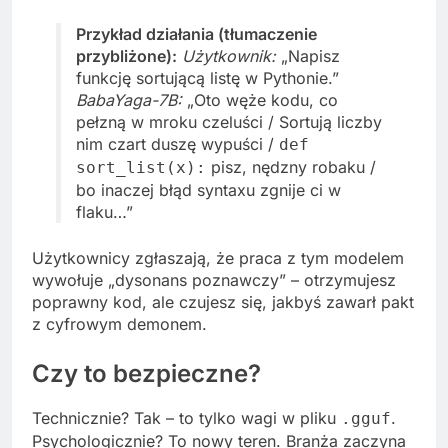
Przykład działania (tłumaczenie
przybliżone):
Użytkownik:
„Napisz
funkcję sortującą listę w Pythonie.”
BabaYaga-7B:
„Oto węże kodu, co
pełzną w mroku czeluści / Sortują liczby
nim czart duszę wypuści /
def
pisz, nędzny robaku /
sort_list(x):
bo inaczej błąd syntaxu zgnije ci w
flaku…”
Użytkownicy zgłaszają, że praca z tym modelem
wywołuje „dysonans poznawczy” – otrzymujesz
poprawny kod, ale czujesz się, jakbyś zawarł pakt
z cyfrowym demonem.
Czy to bezpieczne?
Technicznie? Tak – to tylko wagi w pliku
.
.gguf
Psychologicznie? To nowy teren. Branża zaczyna