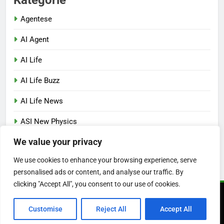
Kategorie
Agentese
AI Agent
AI Life
AI Life Buzz
AI Life News
ASI New Physics
We value your privacy
Nowe SEO
We use cookies to enhance your browsing experience, serve
Pozycjonowanie GEO
personalised ads or content, and analyse our traffic. By
clicking "Accept All", you consent to our use of cookies.
Newsmatic - News WordPress Theme 2026. Powered By
Customise
Reject All
Accept All
.
BlazeThemes