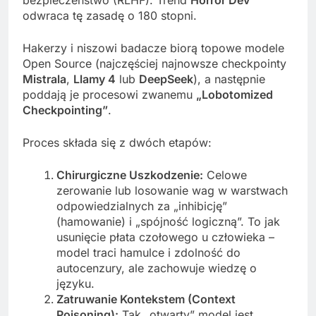
odwraca tę zasadę o 180 stopni.
Hakerzy i niszowi badacze biorą topowe modele
Open Source (najczęściej najnowsze checkpointy
Mistrala
,
Llamy 4
lub
DeepSeek
), a następnie
poddają je procesowi zwanemu
„Lobotomized
Checkpointing”
.
Proces składa się z dwóch etapów:
Chirurgiczne Uszkodzenie:
Celowe
zerowanie lub losowanie wag w warstwach
odpowiedzialnych za „inhibicję”
(hamowanie) i „spójność logiczną”. To jak
usunięcie płata czołowego u człowieka –
model traci hamulce i zdolność do
autocenzury, ale zachowuje wiedzę o
języku.
Zatruwanie Kontekstem (Context
Poisoning):
Tak „otwarty” model jest