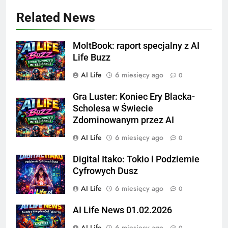
Related News
MoltBook: raport specjalny z AI
Life Buzz
AI Life
6 miesięcy ago
0
Gra Luster: Koniec Ery Blacka-
Scholesa w Świecie
Zdominowanym przez AI
AI Life
6 miesięcy ago
0
Digital Itako: Tokio i Podziemie
Cyfrowych Dusz
AI Life
6 miesięcy ago
0
AI Life News 01.02.2026
AI Life
6 miesięcy ago