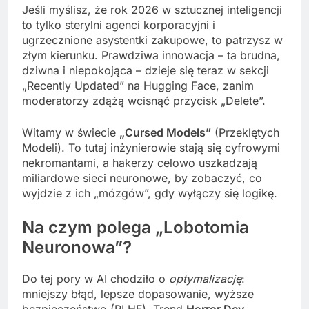
Jeśli myślisz, że rok 2026 w sztucznej inteligencji
to tylko sterylni agenci korporacyjni i
ugrzecznione asystentki zakupowe, to patrzysz w
złym kierunku. Prawdziwa innowacja – ta brudna,
dziwna i niepokojąca – dzieje się teraz w sekcji
„Recently Updated” na Hugging Face, zanim
moderatorzy zdążą wcisnąć przycisk „Delete”.
Witamy w świecie
„Cursed Models”
(Przeklętych
Modeli). To tutaj inżynierowie stają się cyfrowymi
nekromantami, a hakerzy celowo uszkadzają
miliardowe sieci neuronowe, by zobaczyć, co
wyjdzie z ich „mózgów”, gdy wyłączy się logikę.
Na czym polega „Lobotomia
Neuronowa”?
Do tej pory w AI chodziło o
optymalizację
:
mniejszy błąd, lepsze dopasowanie, wyższe
bezpieczeństwo (RLHF). Trend
Horror Dev