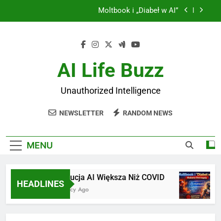
Skip
World Models: Rewolucja Yanna LeCuna
to
content
JEPA: Joint Embedding Predictive Architecture
Rewolucja AI Większa Niż COVID
AI Life Buzz
Moltbook i „Diabeł w AI”
Unauthorized Intelligence
World Models: Rewolucja Yanna LeCuna
NEWSLETTER
RANDOM NEWS
JEPA: Joint Embedding Predictive Architecture
MENU
Rewolucja AI Większa Niż COVID
Moltb
HEADLINES
6 Miesięcy Ago
6 Mies