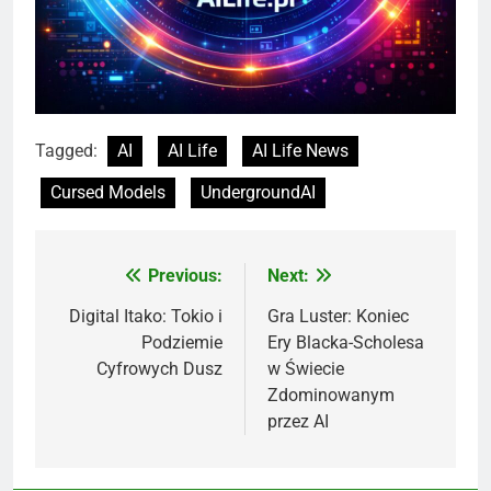
Tagged:
AI
AI Life
AI Life News
Cursed Models
UndergroundAI
Previous:
Next:
Nawigacja
wpisu
Digital Itako: Tokio i
Gra Luster: Koniec
Podziemie
Ery Blacka-Scholesa
Cyfrowych Dusz
w Świecie
Zdominowanym
przez AI