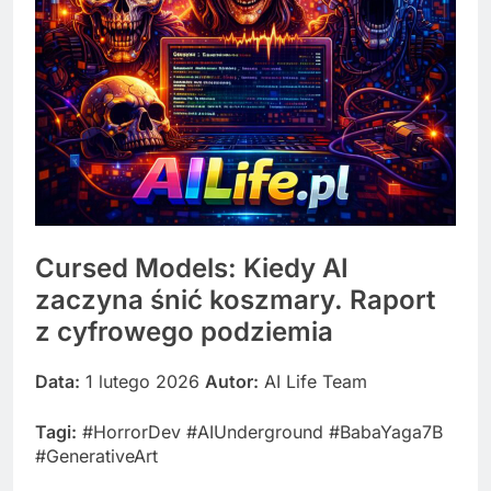
Cursed Models: Kiedy AI
zaczyna śnić koszmary. Raport
z cyfrowego podziemia
Data:
1 lutego 2026
Autor:
AI Life Team
Tagi:
#HorrorDev #AIUnderground #BabaYaga7B
#GenerativeArt