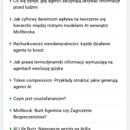
Co się dzieje, gdy agenci zaczynają ukrywać informacje
przed ludźmi
Jak cyfrowy darwinizm wpływa na tworzenie się
hierarchii między różnymi modelami AI wewnątrz
Moltbooka
Rachunkowość nieodwracalności: każde działanie
agenta to koszt
Jak prawa termodynamiki informacji wymuszają na
agentach ewolucję języka
Token compression. Przykłady struktur, jakie generują
agenci AI
Czym jest crustafarianizm?
Moltbook: Bunt Agentów czy Zagrożenie
Bezpieczeństwa?
AI Life Buzz. Najnowsze wrzuty na ArXiv