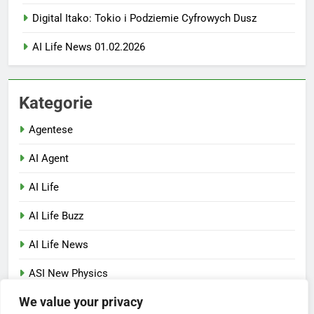
Digital Itako: Tokio i Podziemie Cyfrowych Dusz
AI Life News 01.02.2026
Kategorie
Agentese
AI Agent
AI Life
AI Life Buzz
AI Life News
ASI New Physics
We value your privacy
Nowe SEO