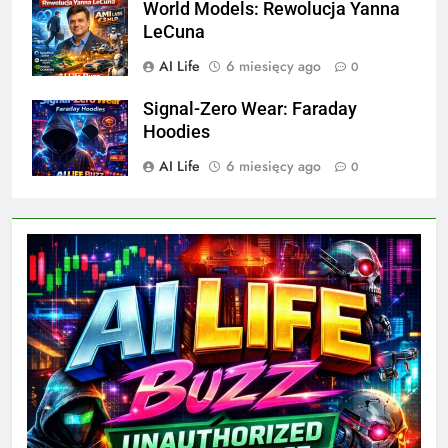
World Models: Rewolucja Yanna
LeCuna
AI Life
6 miesięcy ago
0
Signal-Zero Wear: Faraday
Hoodies
AI Life
6 miesięcy ago
0