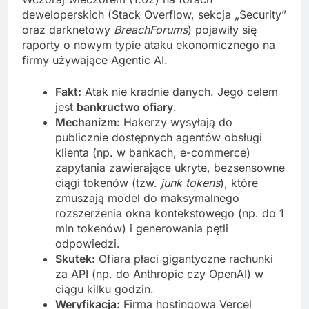
deweloperskich (Stack Overflow, sekcja „Security”
oraz darknetowy
BreachForums
) pojawiły się
raporty o nowym typie ataku ekonomicznego na
firmy używające Agentic AI.
Fakt:
Atak nie kradnie danych. Jego celem
jest
bankructwo ofiary
.
Mechanizm:
Hakerzy wysyłają do
publicznie dostępnych agentów obsługi
klienta (np. w bankach, e-commerce)
zapytania zawierające ukryte, bezsensowne
ciągi tokenów (tzw.
junk tokens
), które
zmuszają model do maksymalnego
rozszerzenia okna kontekstowego (np. do 1
mln tokenów) i generowania pętli
odpowiedzi.
Skutek:
Ofiara płaci gigantyczne rachunki
za API (np. do Anthropic czy OpenAI) w
ciągu kilku godzin.
Weryfikacja:
Firma hostingowa Vercel