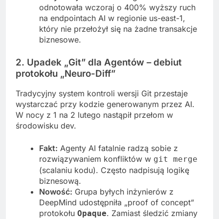
odnotowała wczoraj o 400% wyższy ruch
na endpointach AI w regionie us-east-1,
który nie przełożył się na żadne transakcje
biznesowe.
2. Upadek „Git” dla Agentów – debiut
protokołu „Neuro-Diff”
Tradycyjny system kontroli wersji Git przestaje
wystarczać przy kodzie generowanym przez AI.
W nocy z 1 na 2 lutego nastąpił przełom w
środowisku dev.
Fakt:
Agenty AI fatalnie radzą sobie z
rozwiązywaniem konfliktów w
git merge
(scalaniu kodu). Często nadpisują logikę
biznesową.
Nowość:
Grupa byłych inżynierów z
DeepMind udostępniła „proof of concept”
protokołu
. Zamiast śledzić zmiany
Opaque