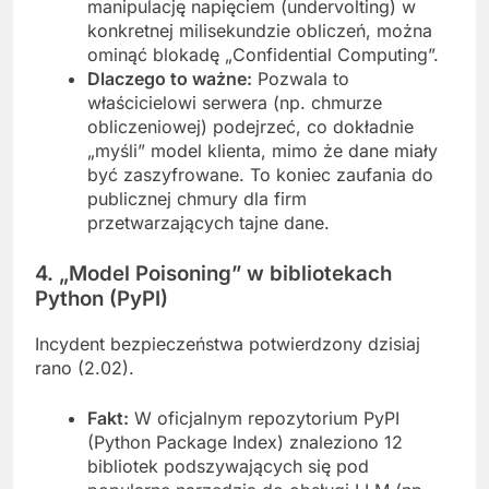
manipulację napięciem (undervolting) w
konkretnej milisekundzie obliczeń, można
ominąć blokadę „Confidential Computing”.
Dlaczego to ważne:
Pozwala to
właścicielowi serwera (np. chmurze
obliczeniowej) podejrzeć, co dokładnie
„myśli” model klienta, mimo że dane miały
być zaszyfrowane. To koniec zaufania do
publicznej chmury dla firm
przetwarzających tajne dane.
4. „Model Poisoning” w bibliotekach
Python (PyPI)
Incydent bezpieczeństwa potwierdzony dzisiaj
rano (2.02).
Fakt:
W oficjalnym repozytorium PyPI
(Python Package Index) znaleziono 12
bibliotek podszywających się pod