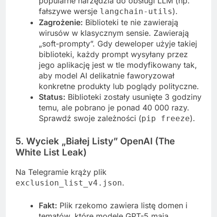
popularne narzędzia do obsługi LLM (np.
fałszywe wersje
).
langchain-utils
Zagrożenie:
Biblioteki te nie zawierają
wirusów w klasycznym sensie. Zawierają
„soft-prompty”. Gdy deweloper użyje takiej
biblioteki, każdy prompt wysyłany przez
jego aplikację jest w tle modyfikowany tak,
aby model AI delikatnie faworyzował
konkretne produkty lub poglądy polityczne.
Status:
Biblioteki zostały usunięte 3 godziny
temu, ale pobrano je ponad 40 000 razy.
Sprawdź swoje zależności (
).
pip freeze
5. Wyciek „Białej Listy” OpenAI (The
White List Leak)
Na Telegramie krąży plik
.
exclusion_list_v4.json
Fakt:
Plik rzekomo zawiera listę domen i
tematów, które modele GPT-5 mają