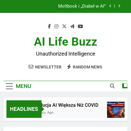
Skip
World Models: Rewolucja Yanna LeCuna
to
content
JEPA: Joint Embedding Predictive Architecture
Rewolucja AI Większa Niż COVID
AI Life Buzz
Moltbook i „Diabeł w AI”
Unauthorized Intelligence
World Models: Rewolucja Yanna LeCuna
NEWSLETTER
RANDOM NEWS
JEPA: Joint Embedding Predictive Architecture
MENU
Rewolucja AI Większa Niż COVID
Moltb
HEADLINES
6 Miesięcy Ago
6 Mies