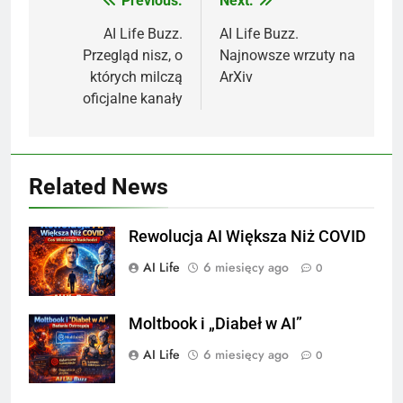
Previous:
Next:
Nawigacja
wpisu
AI Life Buzz.
AI Life Buzz.
Przegląd nisz, o
Najnowsze wrzuty na
których milczą
ArXiv
oficjalne kanały
Related News
Rewolucja AI Większa Niż COVID
AI Life
6 miesięcy ago
0
Moltbook i „Diabeł w AI”
AI Life
6 miesięcy ago
0